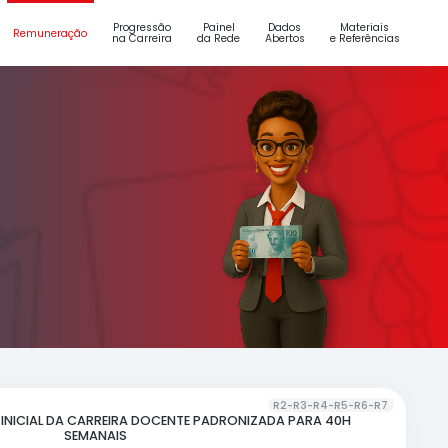
Ingresso
Jornadas
Progressão
na Carreira
Remuneração
de Trabalho
na Carreira
e Seleção
ÇÃO
ORES