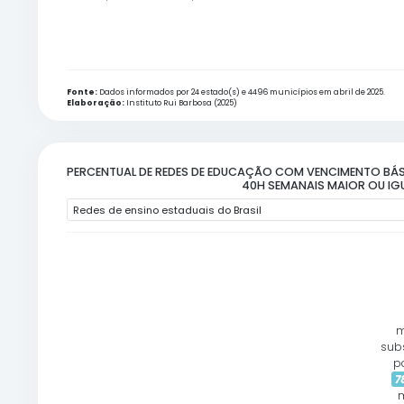
Fonte:
Dados informados por 7 estado(s) e 8 capital(is) e 1526 
Elaboração:
Instituto Rui Barbosa (2025)
REDES QUE INFORMARAM CUMPRIR O PIS
+
−