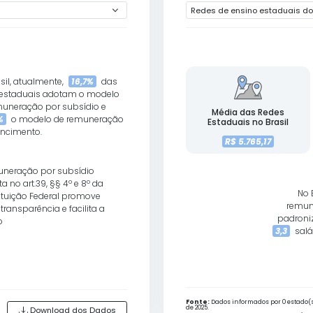
M1 - R1
NAS REDES DE EDUCAÇÃO
No Brasil, atualmente,
16,7%
das
redes estaduais adotam o modelo
de remuneração por subsídio e
83,3%
o modelo de remuneração
por vencimento.
A remuneração por subsídio
prevista no art.39, §§ 4º e 8º da