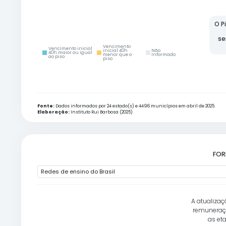
Informou
Informou não
Não
cumprir o PSPN
cumprir o PSPN
Informado
Fonte:
Dados informados por 24 estado(s) e 4496 municípios em
Elaboração:
Instituto Rui Barbosa (2025)