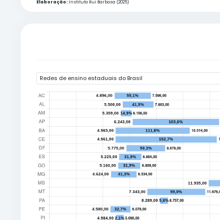
Não
Vencimento
Subsídio
Informado
Fonte:
Dados informados por 24 estado(s) em abril de 2025.
Elaboração:
Instituto Rui Barbosa (2025)