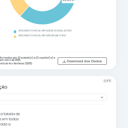
es
O PSPN NÃO É CUMPRIDO
O VENCIMENTO BASE OU SUBSÍDIO INICIAL É ATUALIZADO
OUTRO
UMA PARCELA COMPLEMENTAR AO VENCIMENTO BASE OU AO SUBSÍD
REMUNERAÇÃO ATINJA O VALOR
DO PISO SALARIAL
Fonte:
Dados informados por 24 estado(s) e 24 capital(is
4472 municípios em abril de 2025.
s
Elaboração:
Instituto Rui Barbosa (2025)
-RM40H