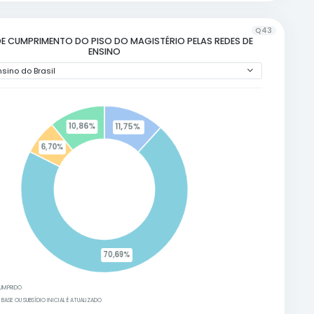
Para atrair e reter bons profissionais ao longo d
maiores remunerações nos primeiros anos da ca
Company, 2007). Acesse a referência completa n
redes estaduais e 1534 redes municipais possue
acentuada nos primeiros 15 anos.