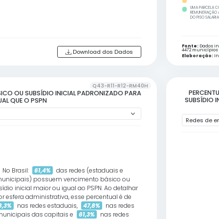
municípios em abril de 2025.
Q43-R
O SALARIAL PROFISSIONAL NACIONAL NO QUESTIONÁRIO
No Brasil:
88,3%
das redes (estaduais e
municipais) informaram cumprir o PSPN. Ao detal