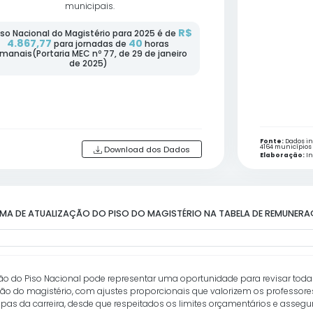
por esfera administrativa, esse percentual é de
100,0%
nas redes estaduais,
91,7%
nas red
municipais das capitais e
88,2%
nas redes
municipais.
Valor do piso do magistério em 2025 para a
jornada de 40h (Portaria MEC nº 77, de 29 de
janeiro de 2025)
R$4.867,77
 abril de 2025.
Download dos Dado
Q43-R11-R12